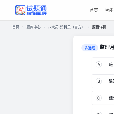
首页
智能
首页
题库中心
八大员-资料员（官方）
题目详情
CA182F1ABD8000015F9BF3D41466BCB0
八
监理月
多选题
大
员-
资
A
施
料
员
B
监
（官
方）
3,111
C
建