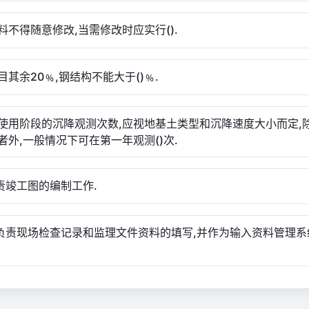
料不得随意修改,当需修改时应实行().
目其余20﹪,钢结构不能大于()﹪.
使用阶段的沉降观测次数,应视地基土类型和沉降速度大小而定,
者外,一般情况下可在第一年观测()次.
负责竣工图的编制工作.
应负责现场检查记录和监理文件资料的填写,并作为输入资料管理系
.