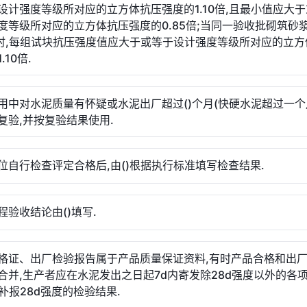
设计强度等级所对应的立方体抗压强度的1.10倍,且最小值应大
度等级所对应的立方体抗压强度的0.85倍;当同一验收批砌筑砂
组时,每组试块抗压强度值应大于或等于设计强度等级所对应的立方
.10倍.
用中对水泥质量有怀疑或水泥出厂超过()个月(快硬水泥超过一个月
复验,并按复验结果使用.
位自行检查评定合格后,由()根据执行标准填写检查结果.
程验收结论由()填写.
格证、出厂检验报告属于产品质量保证资料,有时产品合格和出
合并,生产者应在水泥发出之日起7d内寄发除28d强度以外的各
内补报28d强度的检验结果.