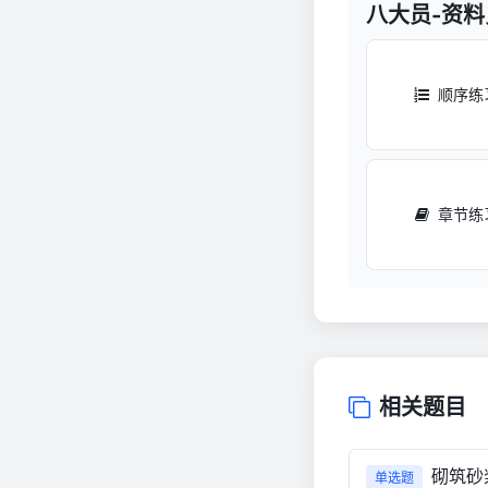
八大员-资
顺序练
章节练
相关题目
砌筑砂
单选题