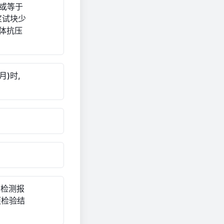
于或等于
浆试块少
体抗压
)时,
厂检测报
项检验结