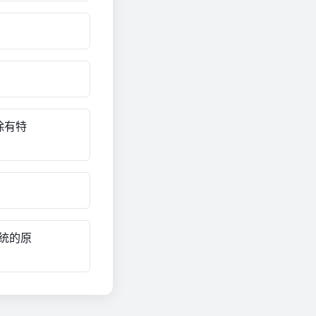
除有特
统的原