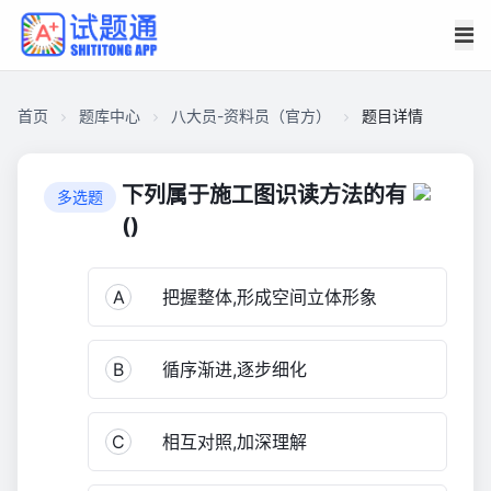
首页
题库中心
八大员-资料员（官方）
题目详情
CA182F1ABD8000015F9BF3D41466BCB0
八
下列属于施工图识读方法的有
多选题
大
()
员-
资
A
把握整体,形成空间立体形象
料
员
（官
B
循序渐进,逐步细化
方）
3,111
C
相互对照,加深理解