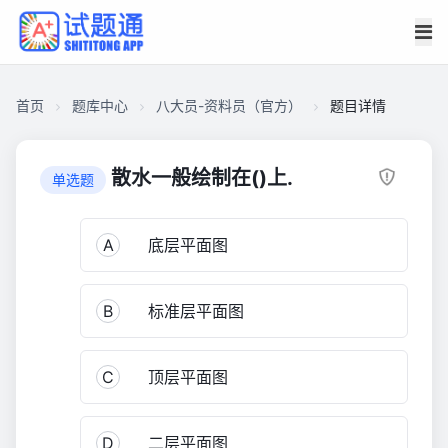
首页
题库中心
八大员-资料员（官方）
题目详情
CA182F1ABD8000015F9BF3D41466BCB0
八
散水一般绘制在()上.
单选题
大
员-
A
底层平面图
资
料
员
B
标准层平面图
（官
方）
3,111
C
顶层平面图
D
二层平面图