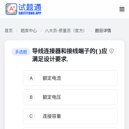
首页
题库中心
八大员-质量员（官方）
题目详情
CA182EE1EA6000016F463C7C110F1FE3
八
导线连接器和接线端子的( )应
多选题
大
满足设计要求.
员-
质
A
额定电流
量
员
（官
B
额定电压
方）
11,525
C
连接容量