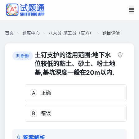
首页
题库中心
八大员-施工员（官方）
题目详情
CA182EA461000001BEB9EC994052E680
八
土钉支护的适用范围:地下水
判断题
大
位较低的黏土、砂土、粉土地
员-
基,基坑深度一般在20m以内.
施
工
员
A
正确
（官
方）
B
错误
12,842
答案解析