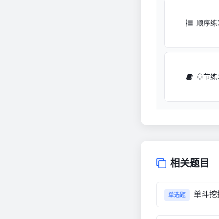
顺序练
章节练
相关题目
单斗挖
单选题