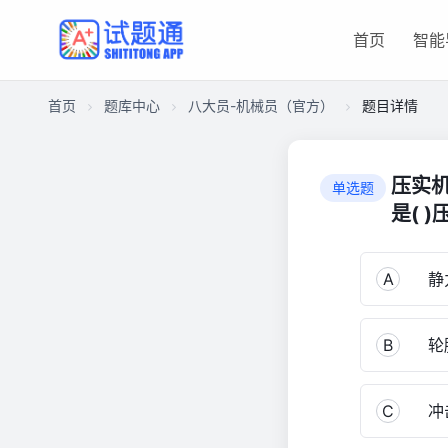
首页
智能
首页
题库中心
八大员-机械员（官方）
题目详情
CA182E81BA600001E913F65047301B5B
八
压实
单选题
大
是( 
员-
机
械
A
静
员
（官
方）
B
轮
2,858
C
冲