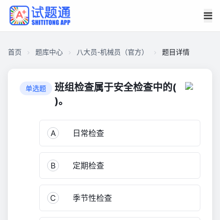
首页
题库中心
八大员-机械员（官方）
题目详情
CA182E81BA600001E913F65047301B5B
八
班组检查属于安全检查中的(
单选题
大
)。
员-
机
A
日常检查
械
员
（官
B
定期检查
方）
2,858
C
季节性检查