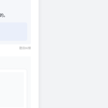
的。
题目纠错