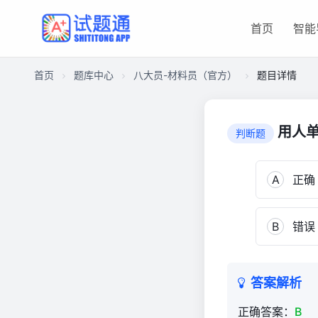
首页
智能
首页
题库中心
八大员-材料员（官方）
题目详情
CA182E7145E000011F5E2F1017093F50
八
用人
判断题
大
员-
材
A
正确
料
员
B
错误
（官
方）
3,569
答案解析
正确答案：
B