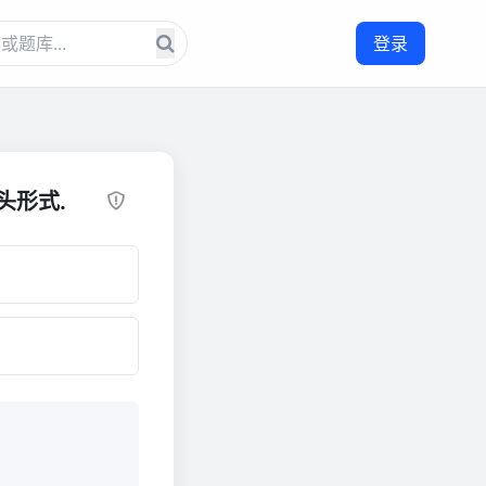
登录
头形式.