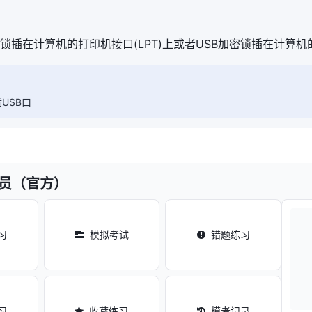
密锁插在计算机的打印机接口(LPT)上或者USB加密锁插在计算机
插USB口
料员（官方）
习
模拟考试
错题练习
习
收藏练习
模考记录