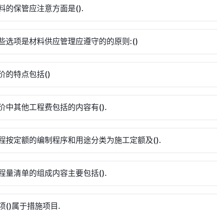
料的保管应注意方面是().
些选项是材料供应管理应遵守的的原则:()
价的特点包括()
价中其他工程费包括的内容有().
程按定额的编制程序和用途分类为施工定额及().
程量清单的组成内容主要包括().
项()属于措施项目.