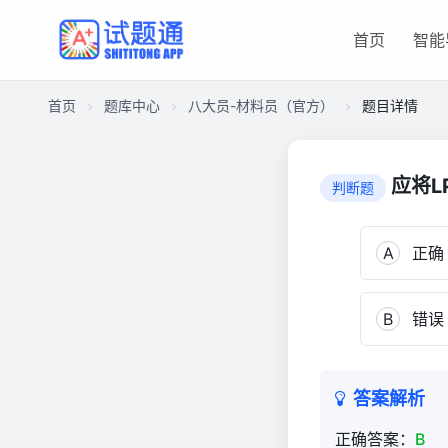
首页
智能
首页
题库中心
八大员-材料员（官方）
题目详情
CA182E7145E000011F5E2F1017093F50
八
应将L
判断题
大
员-
材
A
正确
料
员
B
错误
（官
方）
3,569
答案解析
正确答案：
B