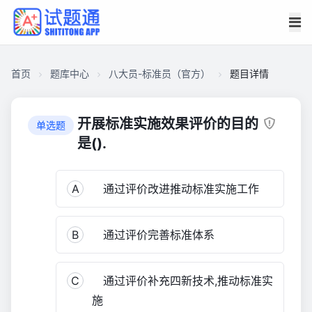
首页
题库中心
八大员-标准员（官方）
题目详情
CA182E5E7D9000019658C41C13431DC0
八
开展标准实施效果评价的目的
单选题
大
是().
员-
标
A
通过评价改进推动标准实施工作
准
员
（官
B
通过评价完善标准体系
方）
3,392
C
通过评价补充四新技术,推动标准实
施