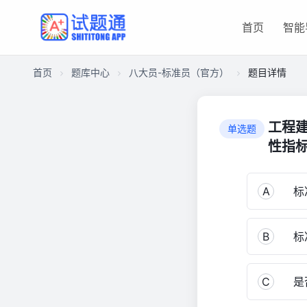
首页
智能
首页
题库中心
八大员-标准员（官方）
题目详情
CA182E5E7D9000019658C41C13431DC0
八
工程
单选题
大
性指标
员-
标
准
A
标准
员
（官
方）
B
标准
3,392
C
是否