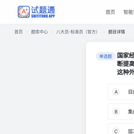
首页
智能
首页
题库中心
八大员-标准员（官方）
题目详情
CA182E5E7D9000019658C41C13431DC0
八
国家
单选题
大
断提高
员-
这种外
标
准
员
A
目
（官
方）
3,392
B
集
C
层