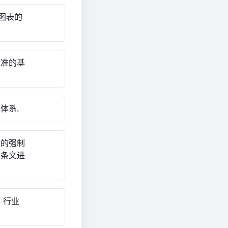
图表的
标准的基
体系.
行的强制
性条文进
、行业