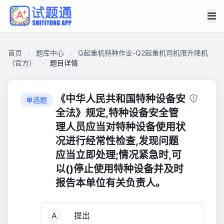
首页
题库中心
Q起重机特种作业-Q2起重机司机限升降机
（官方）
题目详情
CA278C4031B00001A7D81D60AAF289F0
Q
《中华人民共和国特种设备安
单选题
起
全法》规定,特种设备安全管
重
理人员应当对特种设备使用状
机
况进行经常性检查,发现问题
特
应当立即处理;情况紧急时,可
种
以()停止使用特种设备并及时
作
业-
报告本单位有关负责人。
Q2
起
A
提出
重