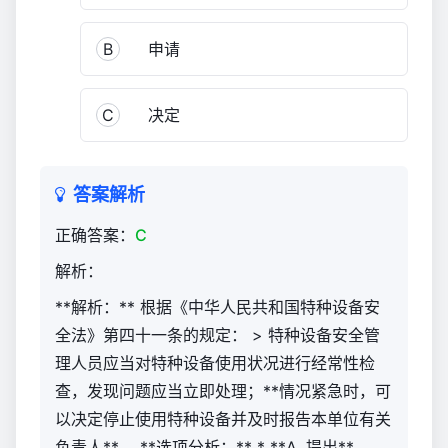
机
司
B
申请
机
限
升
C
决定
降
机
（官
答案解析
方）
1,830
正确答案：
C
解析：
**解析：** 根据《中华人民共和国特种设备安
全法》第四十一条的规定： > 特种设备安全管
理人员应当对特种设备使用状况进行经常性检
查，发现问题应当立即处理；**情况紧急时，可
以决定停止使用特种设备并及时报告本单位有关
负责人**。 **选项分析：** * **A. 提出**、