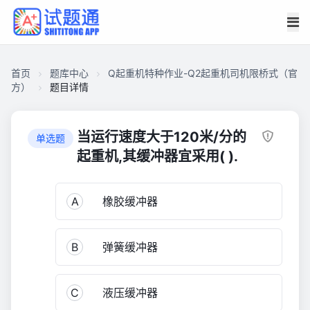
首页
题库中心
Q起重机特种作业-Q2起重机司机限桥式（官
方）
题目详情
CA278C381C6000014AAD1B4939901BFA
Q
当运行速度大于120米/分的
单选题
起
起重机,其缓冲器宜采用( ).
重
机
A
橡胶缓冲器
特
种
作
B
弹簧缓冲器
业-
Q2
起
C
液压缓冲器
重