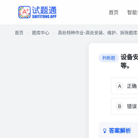
首页
智能
首页
题库中心
高处特种作业-高处安装、维护、拆除题库
CA278AA257B00001B92314A110001079
高
设备
判断题
处
等。
特
种
作
A
正确
业-
高
处
B
错误
安
装、
维
答案解析
护、