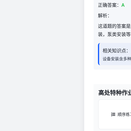
拆
正确答案：
A
除
解析：
题
库
这道题的答案是
1,387
装，泵类安装等
相关知识点：
设备安装含多
高处特种作
顺序练