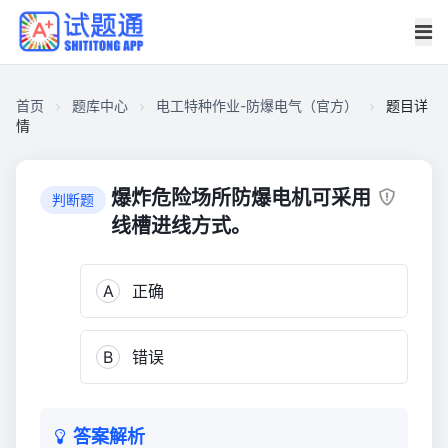
首页
题库中心
电工特种作业-防爆电气（官方）
题目详
情
CA27892E89200001923514909340EAC0
电
爆炸危险场所防爆电机可采用
判断题
工
线槽进线方式。
特
种
A
正确
作
业-
防
B
错误
爆
电
气
（官
答案解析