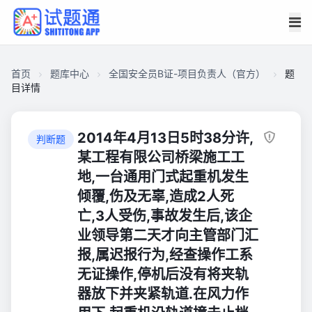
首页
题库中心
全国安全员B证-项目负责人（官方）
题
目详情
CA27385F604000015176B25060F71E3E
全
2014年4月13日5时38分许,
判断题
国
某工程有限公司桥梁施工工
安
地,一台通用门式起重机发生
全
倾覆,伤及无辜,造成2人死
员
亡,3人受伤,事故发生后,该企
B
业领导第二天才向主管部门汇
证-
项
报,属迟报行为,经查操作工系
目
无证操作,停机后没有将夹轨
负
器放下并夹紧轨道.在风力作
责