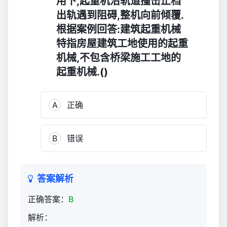
用下,起重机沿轨道撞击止档
人
出轨遇到阻碍,整机向前倾覆.
（官
根据案例回答:建筑起重机械
方）
2,226
特指房屋建筑工地使用的起重
机械,不包含桥梁施工工地的
起重机械.()
A
正确
B
错误
答案解析
正确答案：
B
解析：