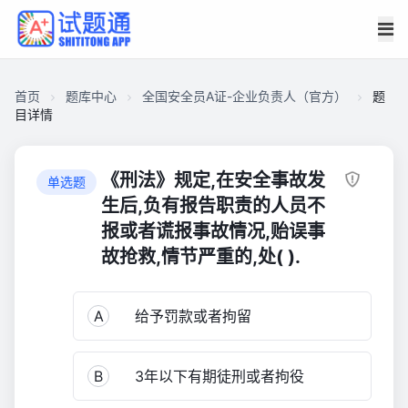
首页
题库中心
全国安全员A证-企业负责人（官方）
题
目详情
CA2736D361A00001C7C0175013C47AE0
全
《刑法》规定,在安全事故发
单选题
国
生后,负有报告职责的人员不
安
报或者谎报事故情况,贻误事
全
故抢救,情节严重的,处( ).
员
A
证-
A
给予罚款或者拘留
企
业
负
B
3年以下有期徒刑或者拘役
责