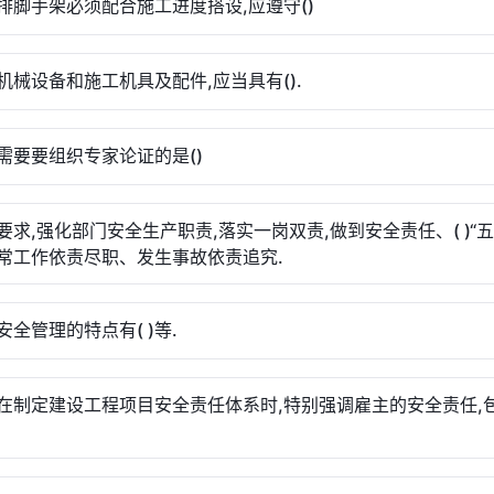
排脚手架必须配合施工进度搭设,应遵守()
机械设备和施工机具及配件,应当具有().
需要要组织专家论证的是()
要求,强化部门安全生产职责,落实一岗双责,做到安全责任、( )“五
常工作依责尽职、发生事故依责追究.
安全管理的特点有( )等.
在制定建设工程项目安全责任体系时,特别强调雇主的安全责任,包括