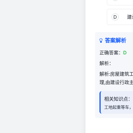
（官
方）
D
建设
1,854
答案解析
正确答案：
D
解析：
解析:房屋建筑
理,由建设行政
相关知识点：
工地起重等车