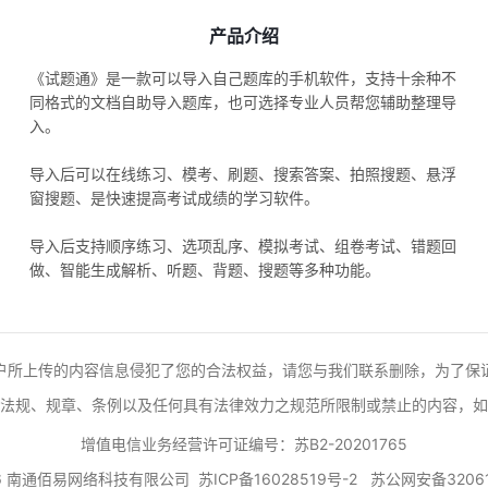
产品介绍
《试题通》是一款可以导入自己题库的手机软件，支持十余种不
同格式的文档自助导入题库，也可选择专业人员帮您辅助整理导
入。
导入后可以在线练习、模考、刷题、搜索答案、拍照搜题、悬浮
窗搜题、是快速提高考试成绩的学习软件。
导入后支持顺序练习、选项乱序、模拟考试、组卷考试、错题回
做、智能生成解析、听题、背题、搜题等多种功能。
户所上传的内容信息侵犯了您的合法权益，请您与我们联系删除，为了保
法规、规章、条例以及任何具有法律效力之规范所限制或禁止的内容，如
增值电信业务经营许可证编号：苏B2-20201765
026 南通佰易网络科技有限公司
苏ICP备16028519号-2
苏公网安备32061