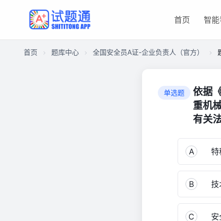
首页
智能
首页
题库中心
全国安全员A证-企业负责人（官方）
CA2736D361A00001C7C0175013C47AE0
全
依据
单选题
国
重机械
安
有关法
全
员
A
A
特种
证-
企
业
B
技
负
责
C
安
人