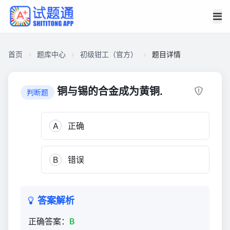
首页
题库中心
初级钳工（官方）
题目详情
CA186E61E5F00001AC7AA9681880185C
初
铜与锡的合金成为黄铜.
判断题
级
钳
A
正确
工
（官
方）
B
错误
1,145
答案解析
正确答案：
B