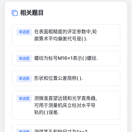
相关题目
在表面粗糙度的评定参数中,轮
单选题
廓算术平均偏差代号是( ).
螺纹为标号M16×1表示( )螺纹.
单选题
形状和位置公差简称( ).
单选题
测微准直望远镜和光学直角器,
单选题
可用于测量机床立柱对水平导
轨的( )误差.
测得某孔和轴尺寸为1a=?