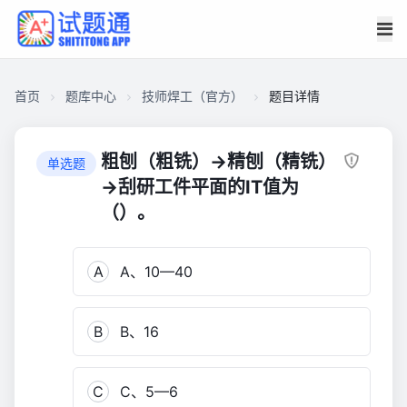
首页
题库中心
技师焊工（官方）
题目详情
CA186E2EEE000001D84F26FDC1881DCD
技
粗刨（粗铣）→精刨（精铣）
单选题
师
→刮研工件平面的IT值为
焊
（）。
工
（官
方）
A
A、10—40
2,226
B
B、16
C
C、5—6