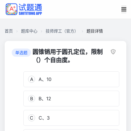
首页
题库中心
技师焊工（官方）
题目详情
CA186E2EEE000001D84F26FDC1881DCD
技
圆锥销用于圆孔定位，限制
单选题
师
（）个自由度。
焊
工
A
A、10
（官
方）
2,226
B
B、12
C
C、3