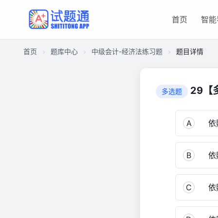
首页
智能
首页
题库中心
中级会计-经济法练习题
题目详情
CA17DC0D97500001A0F21BA028101488
中
29【
多选题
级
会
计-
A
依照
经
济
B
依照
法
练
习
C
依照
题
2,914