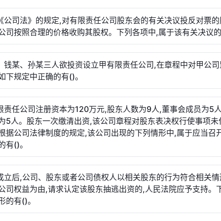
据《公司法》的规定,对有限责任公司股东会的有关决议投反对票的
公司按照合理的价格收购其股权。下列各项中,属于该有关决议的有
某、钱某、孙某三人欲投资设立甲有限责任公司,在章程中对甲公司
如下规定中正确的有()。
有限责任公司注册资本为120万元,股东人数为9人,董事会成员为5人
为5人。股东一次缴清出资,该公司章程对股东表决权行使事项未
根据公司法律制度的规定,该公司出现的下列情形中,属于应当召
的有()。
司成立后,公司、股东或者公司债权人以相关股东的行为符合相关情
公司权益为由,请求认定该股东抽逃出资的,人民法院应予支持。
形的有()。