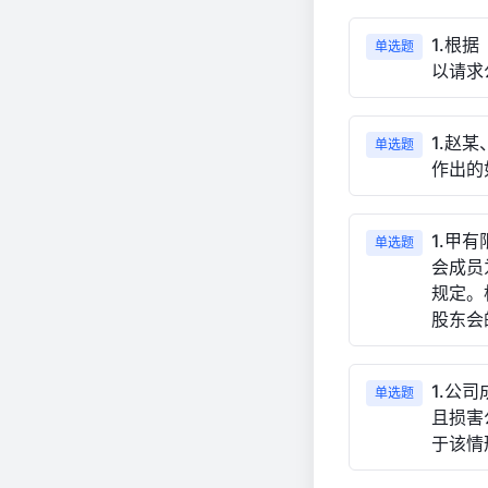
1.根
单选题
以请求
1.赵
单选题
作出的
1.甲
单选题
会成员
规定。
股东会
1.公
单选题
且损害
于该情