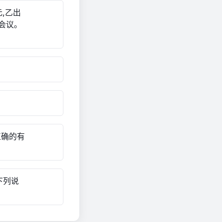
,乙出
会会议。
正确的有
下列说