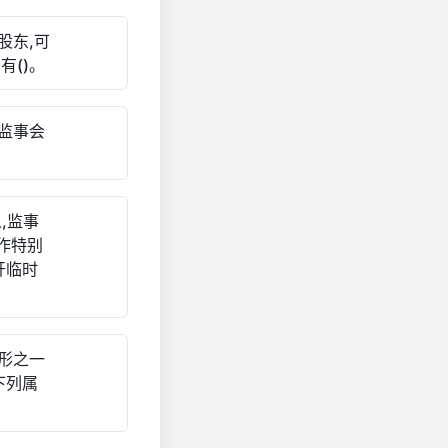
股东,可
()。
监事会
,监事
作特别
开临时
形之一
下列属