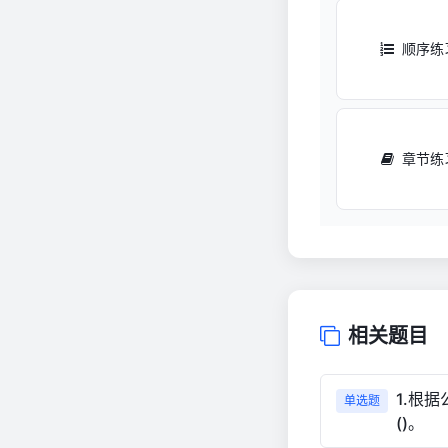
顺序练
章节练
相关题目
1.根
单选题
()。