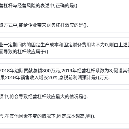
营杠杆与经营风险的表述中,正确的是().
资方式中,能给企业带来财务杠杆效应的是().
业一定期间内的固定生产成本和固定财务费用均不为0,则由上述
而导致的杠杆效应属于().
2018年边际贡献总额300万元,2019年经营杠杆系数为3,假设
如果2019年销售收入增长20%,息税前利润预计是()万元.
项中,将会导致经营杠杆效应最大的情况是().
言,在其他因素不变的情况下,固定成本越高,则().