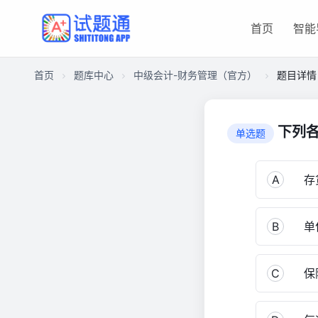
首页
智能
首页
题库中心
中级会计-财务管理（官方）
题目详情
CA17DBDCC39000015FD4107D106DC220
中
下列各
单选题
级
会
计-
A
存
财
务
B
单位
管
理
（官
C
保
方）
3,010