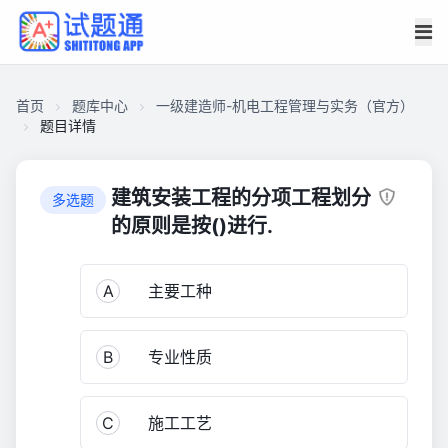
首页
题库中心
一级建造师-机电工程管理与实务（官方）
题目详情
CA17DB3891C0000114183453D18B131D
一
建筑安装工程的分项工程划分
多选题
级
的原则是按()进行.
建
造
A
主要工种
师-
机
电
B
专业性质
工
程
管
C
施工工艺
理