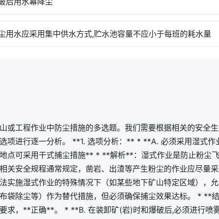
后用水幕降尘
用水应采用集中供水方式,贮水池容量不应小于每班的耗水量
山或工程作业中防尘措施的多选题。我们需要根据相关的安全生
项进行逐一分析。 **1. 选项分析：** * **A. 必须采用湿式
地点可采用干式捕尘措施** * **解析**：湿式作业是防止粉尘
相关安全规程通常规定，凿岩、出渣等产生粉尘的作业应尽量采
法实施湿式作业的特殊情况下（如某些地下矿山特定区域），允
布袋除尘等）作为替代措施，但必须确保捕尘效果达标。 * **结
，**正确**。 * **B. 在装卸矿(岩)时和爆破后,必须进行喷雾洒