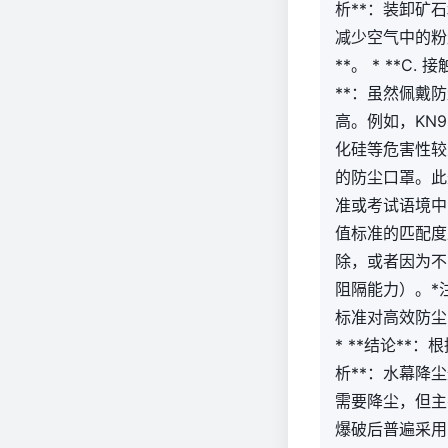
析**：装卸矿
减少空气中的粉
**。 * **
**：虽然佩戴
高。例如，KN
化硅等危害性较
的防尘口罩。此
准或考试语境中
值标准的匹配度
除，或者因为不
阻隔能力）。*
标准对高效防尘
* **结论**：
析**：水幕降
需要降尘，但主
爆破后普遍采用