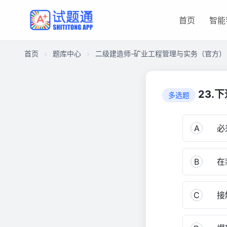
首页
智能
首页
题库中心
二级建造师-矿业工程管理与实务（官方）
CA17DACBC64000011963180C1BD0124E
二
23.
多选题
级
建
造
A
必须
师-
矿
B
在装
业
工
程
C
接触
管
理
与