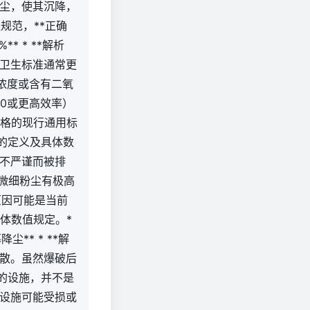
粉尘，使其沉降，
规范，**正确
* * **解析
业卫生标准通常更
浓度或含有二氧
00或更高效率）
严格的现行通用标
的定义及具体数
不严谨而被排
对微细粉尘有极高
原因可能是当前
体数值规定。*
尘** * **解
扩散。虽然爆破后
的设施，并不是
设施可能受损或