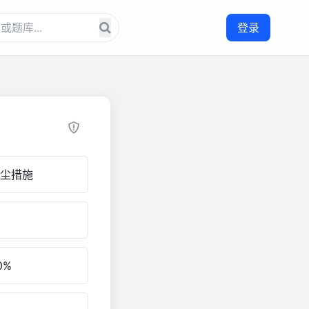
登录
尘措施
0%