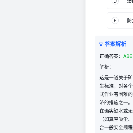
D
爆破
实
务
（官
E
防尘
方）
418
答案解析
正确答案：
ABE
解析：
这是一道关于矿
生标准，对各个选
式作业有困难的
济的措施之一。
在确实缺水或无
（如真空吸尘、
合一般安全规程要求