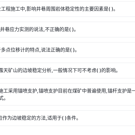
矿业工程施工中,影响井巷周围岩体稳定性的主要因素是( )。
关于井巷应力实测的说法,不正确的是( )。
关于多点位移计的特点,说法正确的是( )。
于露天矿山的边坡稳定分析,一般情况下可不考虑( )的影响。
道施工采用锚喷支护,锚喷支护目前在煤矿中普遍使用,锚杆支护是一种
式。
滑桩作为边坡稳定的方法,适用于( )条件。