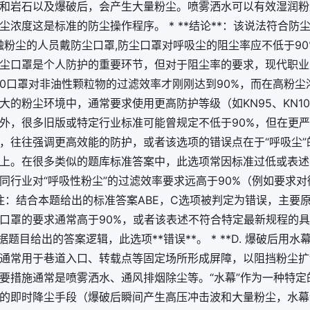
石和岩石以及爆破后，会产生大量粉尘。喷雾洒水可以有效湿润
尘浓度这是标准的防尘操作程序。 * **结论**：该说法符合防尘
C. 接触粉尘的人员戴防尘口罩,防尘口罩对呼吸尘的阻尘率应不低于90%*
防尘口罩是个人防护的重要环节，但对于阻尘率的要求，现代职
90口罩对非油性颗粒物的过滤效率才刚刚达到90%，而在高粉尘
大的粉尘环境中，通常要求使用更高防护等级（如KN95、KN1
外，很多旧版或特定行业标准可能曾规定不低于90%，但在更
，往往强调更高效能的防护，或者该选项的错误点在于“呼吸尘”
上。在很多类似的题库标准答案中，此选项常因标准过低或表述
同行业对“呼吸性粉尘”的过滤效率要求远高于90%（例如要求
注：结合本题给出的标准答案ABE，C选项被判定为错误，主要
口罩的要求通常高于90%，或者该表述不符合特定最新规程的具
根据题目给出的答案逻辑，此选项**错误**。 * **D. 爆破后用水幕降
尘通常用于巷道入口、转载点等固定场所形成屏障，以阻挡粉尘
要措施通常是喷雾洒水、通风排烟除尘等。“水幕”作为一种特定
的即时降尘手段（爆破后瞬间产生高压冲击波和大量粉尘，水幕