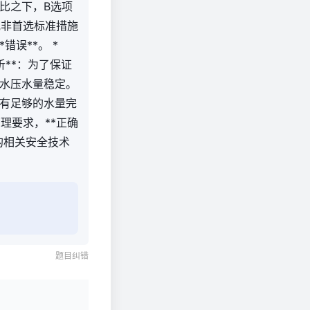
比之下，B选项
或非首选标准措施
错误**。 *
析**：为了保证
水压水量稳定。
有足够的水量完
理要求，**正确
尘的相关安全技术
题目纠错