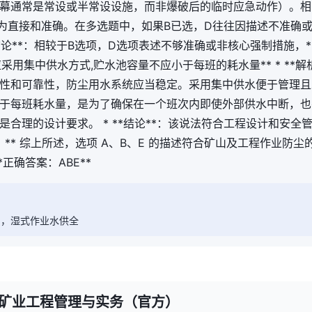
幕通常是常设或半常设设施，而非爆破后的临时应急动作）。相
更为直接和准确。在多选题中，如果B已选，D往往因描述不准确
*结论**：相较于B选项，D选项表述不够准确或非核心强制措施，**
水应采用集中供水方式,贮水池容量不应小于每班的耗水量** * **解
性和可靠性，防尘用水系统应当稳定。采用集中供水便于管理且
于每班耗水量，是为了确保在一个班次内即使外部供水中断，也
是合理的设计要求。 * **结论**：该说法符合工程设计和安全管
 总结：** 综上所述，选项 A、B、E 的描述符合矿山及工程作业防
*正确答案：ABE**
间，湿式作业水供全
-矿业工程管理与实务（官方）