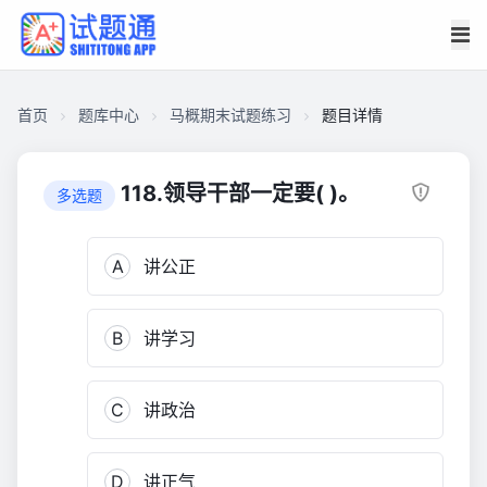
首页
题库中心
马概期末试题练习
题目详情
CACC246FE0A00001791B826070FE1690
马
118.领导干部一定要( )。
多选题
概
期
A
讲公正
末
试
题
B
讲学习
练
习
563
C
讲政治
D
讲正气