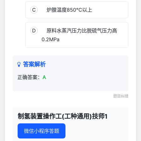
技
C
炉膛温度850℃以上
师
1
330
D
原料水蒸汽压力比脱硫气压力高
0.2MPa
答案解析
正确答案：
A
题目纠错
制氢装置操作工(工种通用)技师1
微信小程序答题