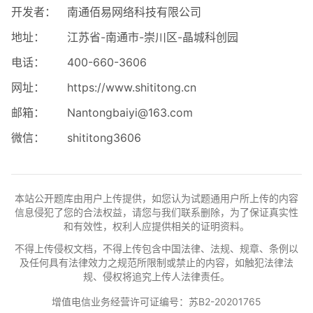
开发者：
南通佰易网络科技有限公司
地址：
江苏省-南通市-崇川区-晶城科创园
电话：
400-660-3606
网址：
https://www.shititong.cn
邮箱：
Nantongbaiyi@163.com
微信：
shititong3606
本站公开题库由用户上传提供，如您认为试题通用户所上传的内容
信息侵犯了您的合法权益，请您与我们联系删除，为了保证真实性
和有效性，权利人应提供相关的证明资料。
不得上传侵权文档，不得上传包含中国法律、法规、规章、条例以
及任何具有法律效力之规范所限制或禁止的内容，如触犯法律法
规、侵权将追究上传人法律责任。
增值电信业务经营许可证编号：苏B2-20201765