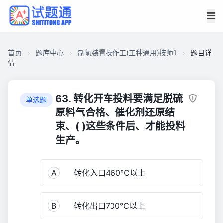
首页
题库中心
制氢装置操作工(工种通用)技师1
题目详
情
C9EDFCCAD93000012184A20052401000
制
63. 转化开车投料要满足脱硫
单选题
氢
原料气合格、催化剂还原结
装
束、( )这些条件后、才能投料
置
生产。
操
作
工
A
转化入口460℃以上
(工
种
通
B
转化出口700℃以上
用)