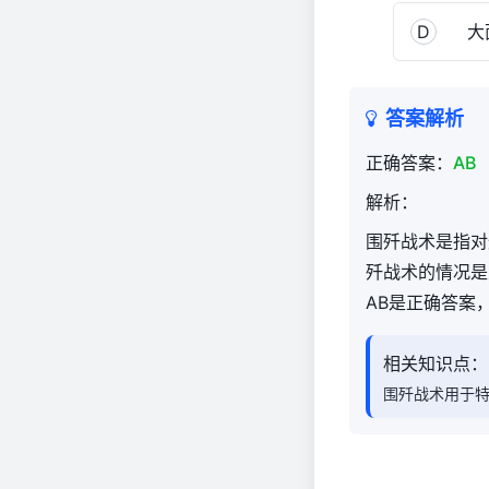
论
D
大面
题
库
1,018
答案解析
正确答案：
AB
解析：
围歼战术是指对
歼战术的情况是
AB是正确答案
相关知识点：
围歼战术用于