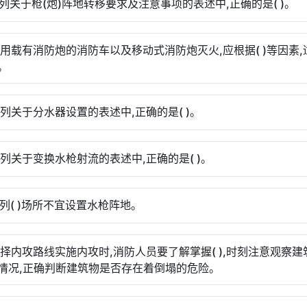
下列关于枪(炮)阵地转移要求及注意事项的表述中,正确的是( )。
使用载有消防炮的消防车以及移动式消防炮灭火,应根据( )等因素,
。
下列关于分水器设置的表述中,正确的是( )。
下列关于变换水枪射流的表述中,正确的是( )。
下列( )场所不宜设置水枪阵地。
选择内攻路线实施内攻时,消防人员要了解掌握( ),时刻注意观察建
情况,正确判断建筑物是否存在着倒塌的危险。