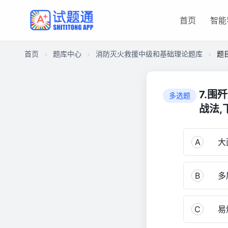
首页
智能
首页
题库中心
消防灭火救援中级和基础理论题库
题
C9BEEDD9F95000012FAA122F5370E160
消
7.围
多选题
防
战法,
灭
火
救
A
大面
援
中
级
B
多层
和
基
C
易燃
础
理