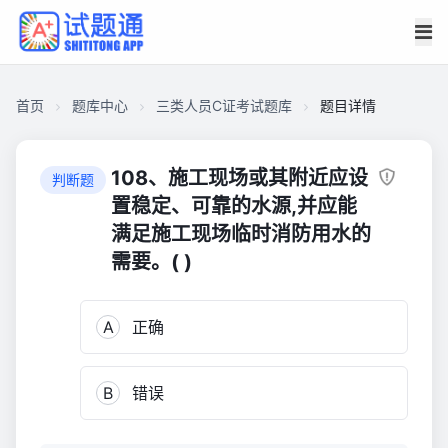
首页
题库中心
三类人员C证考试题库
题目详情
C95D6C1943C00001C44C1F67116E1C44
三
108、施工现场或其附近应设
判断题
类
置稳定、可靠的水源,并应能
人
满足施工现场临时消防用水的
员
需要。( )
C
证
考
A
正确
试
题
库
B
错误
262