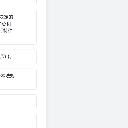
决定的
中心和
行特种
( )。
行本法规