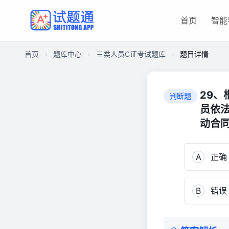
首页
智能
首页
题库中心
三类人员C证考试题库
题目详情
C95D6C1943C00001C44C1F67116E1C44
三
29
判断题
类
员依
人
动合同
员
C
证
A
正确
考
试
题
B
错误
库
262