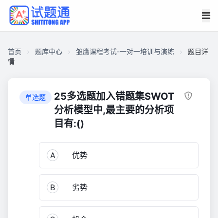
首页
题库中心
雏鹰课程考试-一对一培训与演练
题目详
情
C92012D97C400001647810D01C66CF30
雏
25多选题加入错题集SWOT
单选题
鹰
分析模型中,最主要的分析项
课
目有:()
程
考
试-
A
优势
一
对
B
劣势
一
培
训