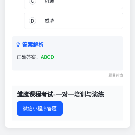
C
机会
与
演
练
D
威胁
927
答案解析
正确答案：
ABCD
题目纠错
雏鹰课程考试-一对一培训与演练
微信小程序答题