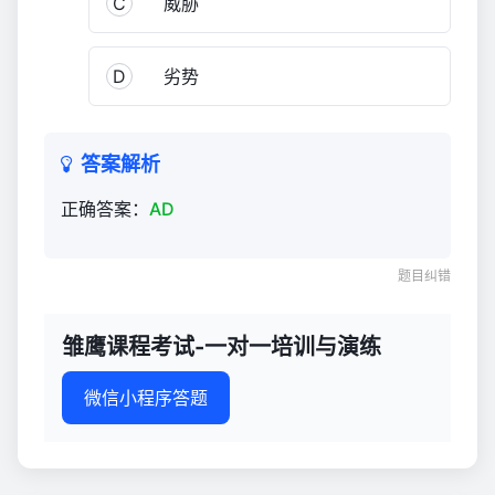
C
威胁
与
演
练
D
劣势
927
答案解析
正确答案：
AD
题目纠错
雏鹰课程考试-一对一培训与演练
微信小程序答题