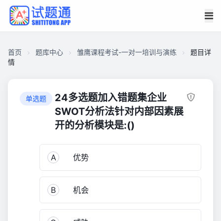
首页
题库中心
雏鹰课程考试-一对一培训与演练
题目详
情
C92012D97C400001647810D01C66CF30
雏
24多选题加入错题集企业
单选题
鹰
SWOT分析法针对内部因素展
课
开的分析模块是:()
程
考
试-
A
优势
一
对
B
机会
一
培
训