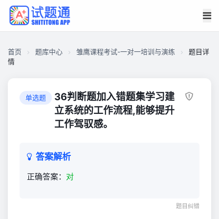
首页
题库中心
雏鹰课程考试-一对一培训与演练
题目详
情
C92012D97C400001647810D01C66CF30
雏
36判断题加入错题集学习建
单选题
鹰
立系统的工作流程,能够提升
课
工作驾驭感。
程
考
试-
答案解析
一
正确答案：
对
对
一
培
题目纠错
训