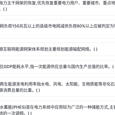
电力主干网架的恢复,优先恢复重要电力用户、重要城市、重点
( )
.电网负荷150兆瓦以上的县级市电网减供负荷60%以上应被判定
.能源互联网能源网架体系规划主要规划能源输配网络。( )
.单位GDP能耗水平,指一次能源供应总量与国内生产总值的比率。( 
.可再生能源发电利用率指水电、风电、太阳能、生物质能等非化
源消费总量的比重。( )
.抽水蓄能(PHES)是在电力系统中应用较为广泛的一种储能方式,
统的一次调频。( )