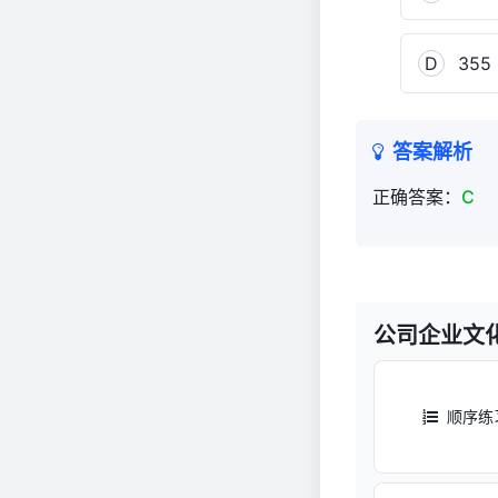
源
知
D
355
识
参
考
题
答案解析
库
正确答案：
C
609
公司企业文
顺序练