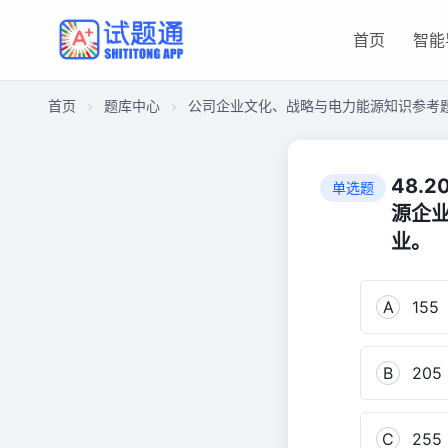
首页
智能
首页
题库中心
公司企业文化、战略与电力能源知识参考
CA8922C532600001A9381C3D99782A00
公
48.
单选题
司
源企业
企
业。
业
文
化、
A
155
战
略
与
B
205
电
力
C
255
能