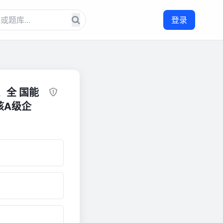
登录
、全 国能
核A级企