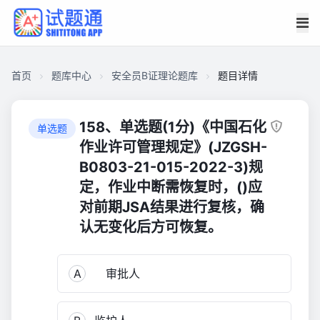
首页
题库中心
安全员B证理论题库
题目详情
CAB446831F000001F07F5A5E18B4B730
安
158、单选题(1分)《中国石化
单选题
全
作业许可管理规定》(JZGSH-
员
B0803-21-015-2022-3)规
B
定，作业中断需恢复时，()应
证
对前期JSA结果进行复核，确
理
认无变化后方可恢复。
论
题
库
A
审批人
399