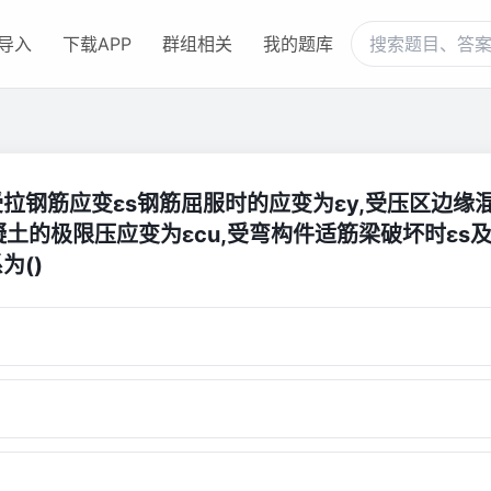
导入
下载APP
群组相关
我的题库
.受拉钢筋应变εs钢筋屈服时的应变为εy,受压区边缘
凝土的极限压应变为εcu,受弯构件适筋梁破坏时εs及
为()