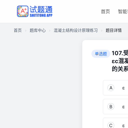
首页
智能
首页
题库中心
混凝土结构设计原理练习
题目详情
CA71EBC1F9F00001D97A23F916E018BD
混
107
单选题
凝
εc混
土
的关系
结
构
设
A
ε
计
原
理
B
ε
练
习
C
ε
461