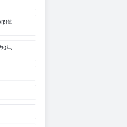
β]值
()年,