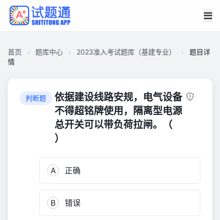
首页
题库中心
2023准入考试题库（基建专业）
题目详
情
CA7ECEC63E5000017CB9832A1C541200
2023
依据建设线路安规，电气设备
判断题
准
不得超铭牌使用，隔离型电源
入
总开关可以带负荷拉闸。（
考
）
试
题
库
A
正确
（基
建
专
B
错误
业）