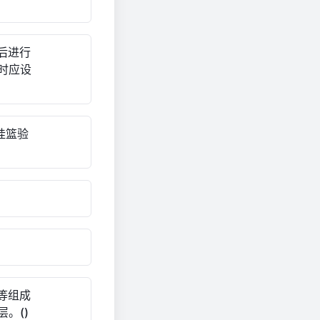
后进行
时应设
挂篮验
等组成
。()