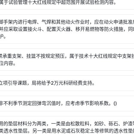
属于试验管理十大红线规定中超范围开展试验检测内容。
.在脚手架内进行电焊、气焊和其他动火作业时，应在动火申请批准
并应采取设置接火斗、配置灭火器、移开易燃物等防火措施，同
护。
.严禁承重支架、挂篮不按规定预压，属于技术十大红线规定中支架
位内容。
.局立项引导课题，局将给予2万元科研经费支持。
.在非不利季节测定回弹弯沉值时，应考虑季节影响系数。()
.常用的垫层材料分为两类，一类是由松散粒料，如砂、砾石、炉渣
类透水性垫层。另一类是用水泥或石灰稳定土等修筑的透水性垫层