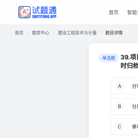
首页
智能
首页
题库中心
建设工程技术与计量
题目详情
CAACCD9F82700001A645E41718F0D860
建
39.
单选题
设
时归
工
程
技
A
分
术
与
计
B
分
量
3,510
C
单