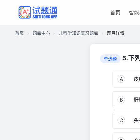
首页
智能
首页
题库中心
儿科学知识复习题库
题目详情
CACD096A1F8000016BF6F85D33261DF9
儿
5.下
单选题
科
学
知
A
皮
识
复
B
肝
习
题
库
C
头
2,255