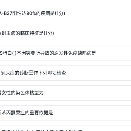
LA-B27阳性达90%的疾病是(1分)
儿童蛔虫病的临床特征是(1分)
WAS蛋白( )基因突变所导致的原发性免疫缺陷病是
革丙酮尿症的诊断需作下列哪项检查
正常女性的染色体核型为
诊渐苯丙酮尿症的重要依据是