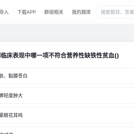
导入
下载APP
群组相关
我的题库
列临床表现中哪一项不符合营养性缺铁性贫血()
肤、黏膜苍白
脾轻度肿大
晕眼花耳鸣