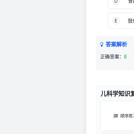
D
食
E
肢
答案解析
正确答案：
E
儿科学知识
顺序练