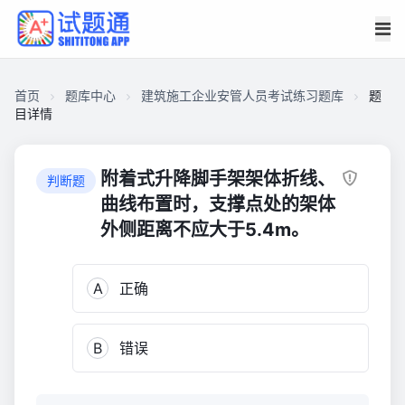
首页
题库中心
建筑施工企业安管人员考试练习题库
题
目详情
CAC8308B78600001F06337D651901FCE
建
附着式升降脚手架架体折线、
判断题
筑
曲线布置时，支撑点处的架体
施
外侧距离不应大于5.4m。
工
企
业
A
正确
安
管
B
错误
人
员
考