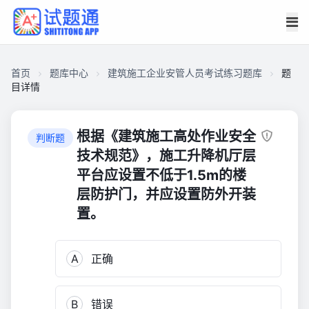
首页
题库中心
建筑施工企业安管人员考试练习题库
题
目详情
CAC8308B78600001F06337D651901FCE
建
根据《建筑施工高处作业安全
判断题
筑
技术规范》，施工升降机厅层
施
平台应设置不低于1.5m的楼
工
层防护门，并应设置防外开装
企
置。
业
安
管
A
正确
人
员
考
B
错误