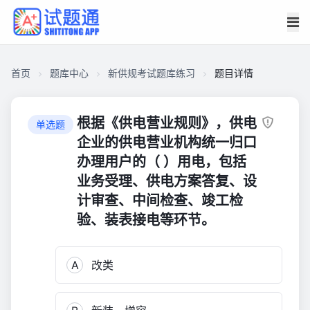
首页
题库中心
新供规考试题库练习
题目详情
CAC27BFB38900001A48D1F714DF01E74
新
根据《供电营业规则》，供电
单选题
供
企业的供电营业机构统一归口
规
办理用户的（ ）用电，包括
考
业务受理、供电方案答复、设
试
计审查、中间检查、竣工检
题
验、装表接电等环节。
库
练
习
A
改类
135