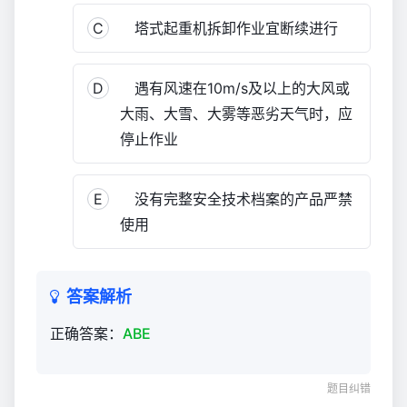
职
C
塔式起重机拆卸作业宜断续进行
安
全
员
D
遇有风速在10m/s及以上的大风或
考
大雨、大雪、大雾等恶劣天气时，应
核
停止作业
题
库
3,393
E
没有完整安全技术档案的产品严禁
使用
答案解析
正确答案：
ABE
题目纠错