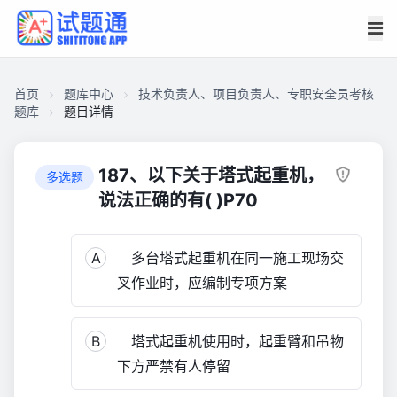
首页
题库中心
技术负责人、项目负责人、专职安全员考核
题库
题目详情
CAB78FF9FCD0000151D91F56E23091B0
技
187、以下关于塔式起重机，
多选题
术
说法正确的有( )P70
负
责
A
多台塔式起重机在同一施工现场交
人、
项
叉作业时，应编制专项方案
目
负
B
塔式起重机使用时，起重臂和吊物
责
人、
下方严禁有人停留
专