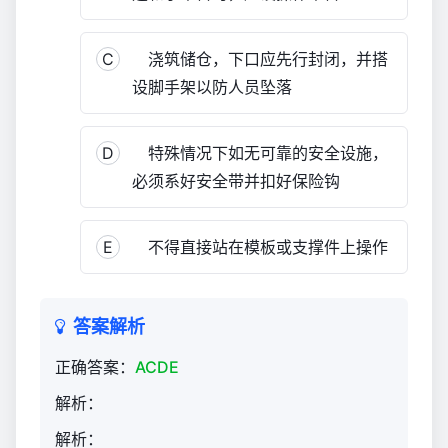
职
安
C
浇筑储仓，下口应先行封闭，并搭
全
员
设脚手架以防人员坠落
考
核
D
特殊情况下如无可靠的安全设施，
题
库
必须系好安全带并扣好保险钩
3,393
E
不得直接站在模板或支撑件上操作
答案解析
正确答案：
ACDE
解析：
解析：