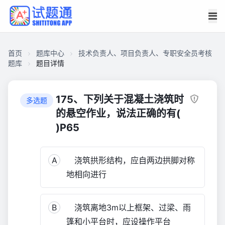
首页
题库中心
技术负责人、项目负责人、专职安全员考核
题库
题目详情
CAB78FF9FCD0000151D91F56E23091B0
技
175、下列关于混凝土浇筑时
多选题
术
的悬空作业，说法正确的有(
负
)P65
责
人、
项
A
浇筑拱形结构，应自两边拱脚对称
目
地相向进行
负
责
人、
B
浇筑离地3m以上框架、过梁、雨
专
篷和小平台时，应设操作平台