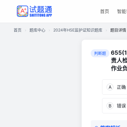
首页
智能
首页
题库中心
2024年HSE监护证知识题库
题目详情
CAC255DC32F000015EB714E019D038C0
2024
655
判断题
年
责人
HSE
作业
监
护
证
A
正确
知
识
题
B
错误
库
662