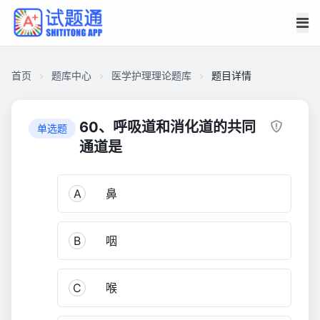
首页
题库中心
医学护理理论题库
题目详情
CABD95D043100001E29424E01A111CE8
医
60、呼吸道和消化道的共同
单选题
学
通道是
护
理
A
鼻
理
论
题
B
咽
库
1,645
C
喉