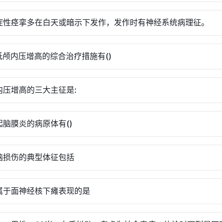
症性痉挛多在白天或暗示下发作，发作时有神经系统病理征。
低颅内压增高的综合治疗措施有()
内压增高的三大主征是:
起脑膜炎的病原体有()
脑损伤的典型体征包括
属于面神经核下瘫表现的是