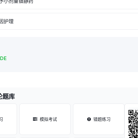
小剂量镇静药
因护理
DE
论题库
习
模拟考试
错题练习