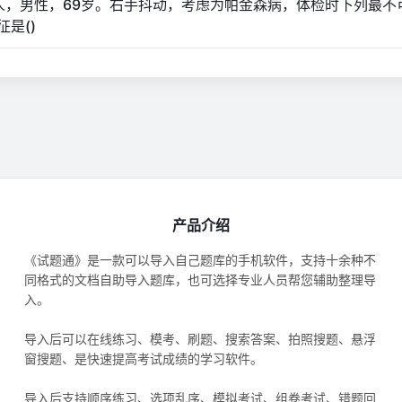
人，男性，69岁。右手抖动，考虑为帕金森病，体检时下列最不
征是()
产品介绍
《试题通》是一款可以导入自己题库的手机软件，支持十余种不
同格式的文档自助导入题库，也可选择专业人员帮您辅助整理导
入。
导入后可以在线练习、模考、刷题、搜索答案、拍照搜题、悬浮
窗搜题、是快速提高考试成绩的学习软件。
导入后支持顺序练习、选项乱序、模拟考试、组卷考试、错题回