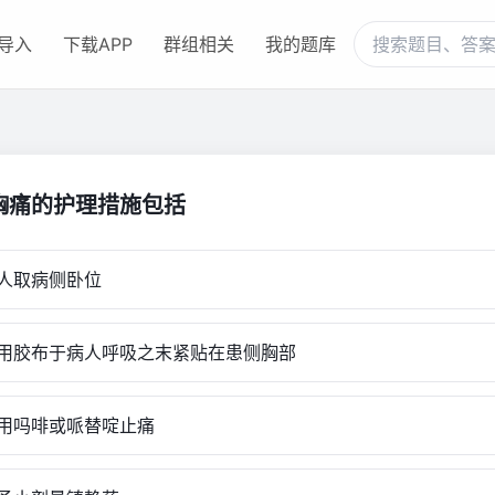
导入
下载APP
群组相关
我的题库
胸痛的护理措施包括
人取病侧卧位
胶布于病人呼吸之末紧贴在患侧胸部
吗啡或哌替啶止痛