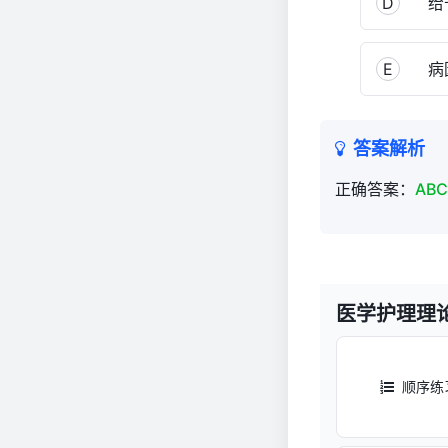
D
给予
E
病
答案解析
正确答案：
ABC
医学护理理
顺序练