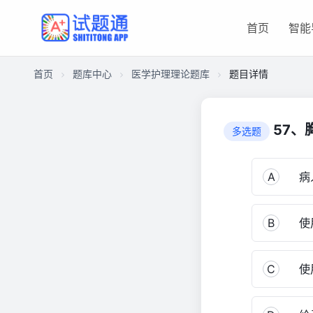
首页
智能
首页
题库中心
医学护理理论题库
题目详情
CABD95D043100001E29424E01A111CE8
医
57、
多选题
学
护
理
A
病
理
论
B
使用
题
库
1,645
C
使用