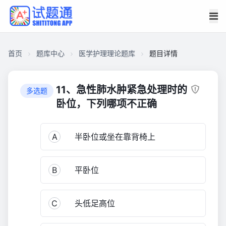
首页
题库中心
医学护理理论题库
题目详情
CABD95D043100001E29424E01A111CE8
医
11、急性肺水肿紧急处理时的
多选题
学
卧位，下列哪项不正确
护
理
A
半卧位或坐在靠背椅上
理
论
题
B
平卧位
库
1,645
C
头低足高位