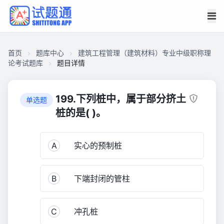
首页
题库中心
建筑工程管理（建筑材料）专业中级职称理
论考试题库
题目详情
CAF2B22CA4D00001DCEF61106D862080
建
199.下列桩中，属于部分挤土
单选题
筑
桩的是( )。
工
程
A
实心的预制桩
管
理
（建
B
下端封闭的管柱
筑
材
料）
C
冲孔桩
专