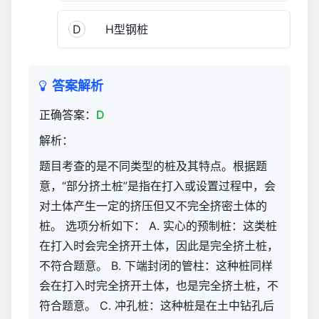
业
中
D
H型钢桩
级
职
称
答案解析
理
论
正确答案：
D
考
解析：
试
题
题目考查的是不同类型的桩及其特点。根据题
库
意，“部分挤土桩”是指在打入或设置过程中，会
800
对土体产生一定的挤压但又不完全挤密土体的
桩。 选项分析如下： A. 实心的预制桩：这类桩
在打入时会完全挤开土体，因此是完全挤土桩，
不符合题意。 B. 下端封闭的管柱：这种桩同样
会在打入时完全挤开土体，也是完全挤土桩，不
符合题意。 C. 冲孔桩：这种桩是在土中钻孔后